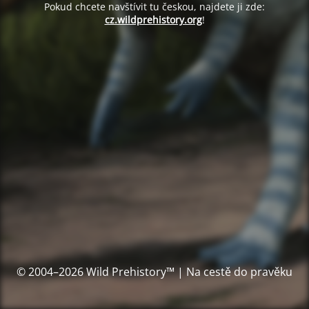
Pokud chcete navštívit tu českou, najdete ji zde:
cz.wildprehistory.org
!
© 2004–2026 Wild Prehistory™ | Na cestě do pravěku