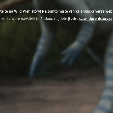
ítejte na Wild Prehistory! Na tomto místě vzniká anglická verze web
okud chcete navštívit tu českou, najdete ji zde:
cz.wildprehistory.or