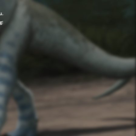
u.
g
!